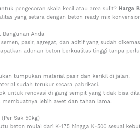
untuk pengecoran skala kecil atau area sulit?
Harga B
litas yang setara dengan beton ready mix konvension
uk Bangunan Anda
semen, pasir, agregat, dan aditif yang sudah dikema
atkan adonan beton berkualitas tinggi tanpa perl
an tumpukan material pasir dan kerikil di jalan.
erial sudah terukur secara pabrikasi.
k untuk renovasi di gang sempit yang tidak bisa dilal
s membuatnya lebih awet dan tahan lama.
 (Per Sak 50kg)
u beton mulai dari K-175 hingga K-500 sesuai kebu