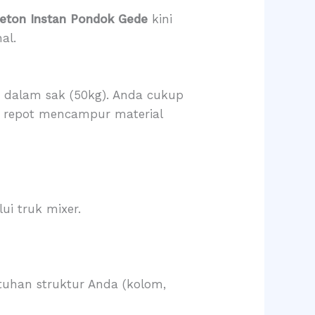
eton Instan Pondok Gede
kini
al.
s dalam sak (50kg). Anda cukup
u repot mencampur material
ui truk mixer.
tuhan struktur Anda (kolom,