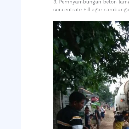
3. Pemnyambungan beton lama
concentrate Fill agar sambunga