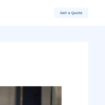
Get a Quote