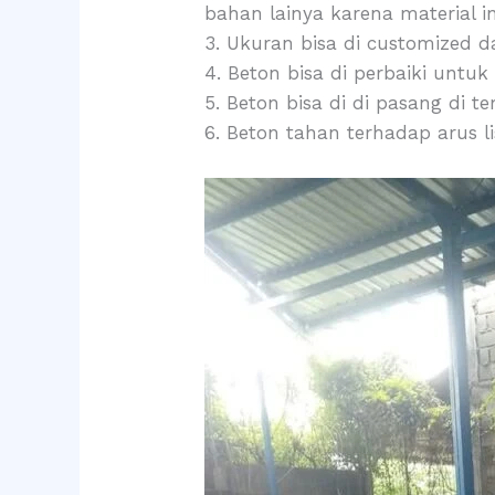
bahan lainya karena material 
3. Ukuran bisa di customized 
4. Beton bisa di perbaiki untuk
5. Beton bisa di di pasang di t
6. Beton tahan terhadap arus lis