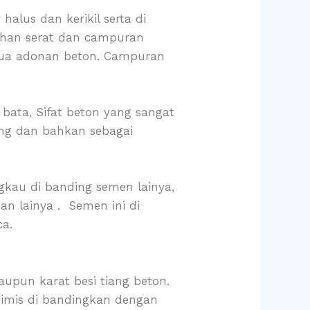
alus dan kerikil serta di
ahan serat dan campuran
bua adonan beton. Campuran
ata, Sifat beton yang sangat
ng dan bahkan sebagai
gkau di banding semen lainya,
n lainya . Semen ini di
ca.
upun karat besi tiang beton.
nimis di bandingkan dengan