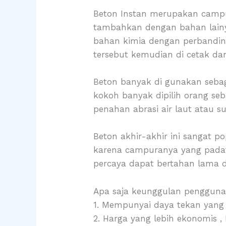
Beton Instan merupakan campur
tambahkan dengan bahan lainy
bahan kimia dengan perbandi
tersebut kemudian di cetak d
Beton banyak di gunakan seba
kokoh banyak dipilih orang s
penahan abrasi air laut atau su
Beton akhir-akhir ini sangat 
karena campuranya yang padat 
percaya dapat bertahan lama d
Apa saja keunggulan pengguna
1. Mempunyai daya tekan yang 
2. Harga yang lebih ekonomis 