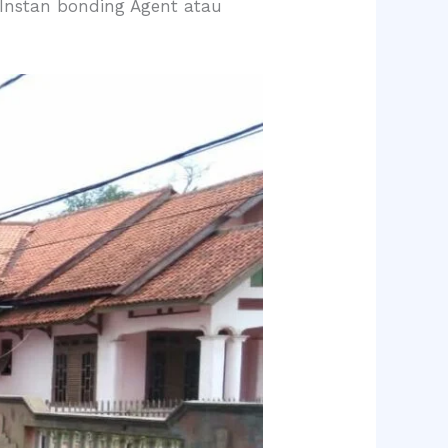
nstan bonding Agent atau