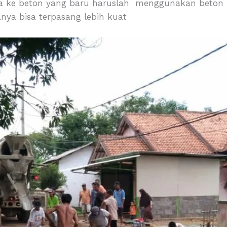
 ke beton yang baru haruslah menggunakan beton I
nya bisa terpasang lebih kuat